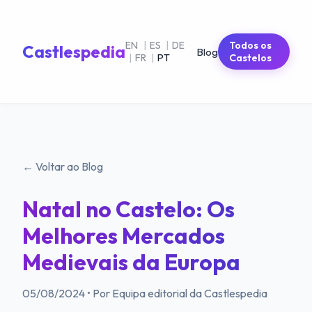
EN
|
ES
|
DE
Todos os
Castlespedia
Blog
|
FR
|
PT
Castelos
← Voltar ao Blog
Natal no Castelo: Os
Melhores Mercados
Medievais da Europa
05/08/2024
•
Por Equipa editorial da Castlespedia