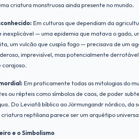
uma criatura monstruosa ainda presente no mundo.
conhecido:
Em culturas que dependiam da agricultu
e inexplicável — uma epidemia que matava o gado,
eita, um vulcão que cuspía fogo — precisava de um a
deroso, imprevisível, mas potencialmente derrotável
 corajoso.
mordial:
Em praticamente todas as mitologias do m
es ou répteis como símbolos de caos, de poder subt
ua. Do Leviatã bíblico ao Jörmungandr nórdico, da 
 criatura reptiliana parece ser um arquétipo univer
eiro e o Simbolismo