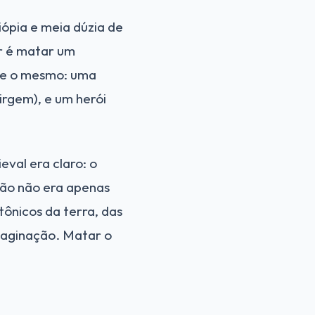
iópia e meia dúzia de
or é matar um
pre o mesmo: uma
irgem), e um herói
val era claro: o
gão não era apenas
tônicos da terra, das
maginação. Matar o