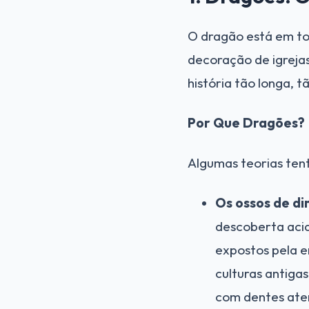
O dragão está em to
decoração de igreja
história tão longa, 
Por Que Dragões?
Algumas teorias ten
Os ossos de di
descoberta acid
expostos pela e
culturas antiga
com dentes ate