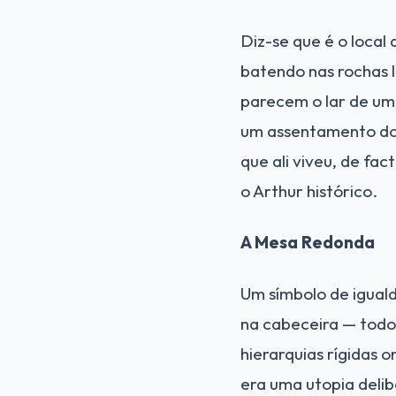
Diz-se que é o local
batendo nas rochas l
parecem o lar de um 
um assentamento do 
que ali viveu, de fa
o Arthur histórico.
A Mesa Redonda
Um símbolo de igual
na cabeceira — todo
hierarquias rígidas
era uma utopia delib