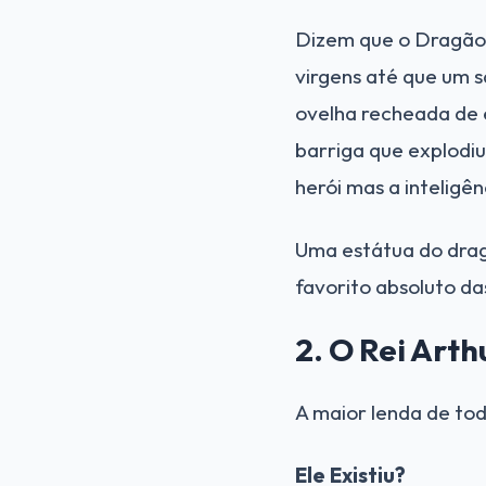
Dizem que o Dragão 
virgens até que um 
ovelha recheada de 
barriga que explodiu
herói mas a inteligê
Uma estátua do dragã
favorito absoluto da
2. O Rei Art
A maior lenda de tod
Ele Existiu?