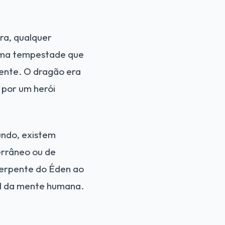
ra, qualquer
 uma tempestade que
gente. O dragão era
 por um herói
undo, existem
errâneo ou de
serpente do Éden ao
sal da mente humana.