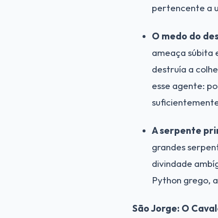
pertencente a 
O medo do des
ameaça súbita 
destruía a colh
esse agente: po
suficientemente
A serpente pri
grandes serpent
divindade ambíg
Python grego, a
São Jorge: O Caval