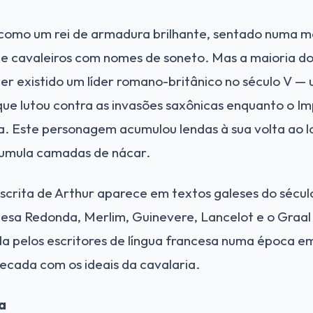
como um rei de armadura brilhante, sentado numa m
 cavaleiros com nomes de soneto. Mas a maioria dos
er existido um líder romano-britânico no século V 
que lutou contra as invasões saxônicas enquanto o 
a. Este personagem acumulou lendas à sua volta ao l
umula camadas de nácar.
crita de Arthur aparece em textos galeses do século
Mesa Redonda, Merlim, Guinevere, Lancelot e o Graal
ada pelos escritores de língua francesa numa época e
ecada com os ideais da cavalaria.
a