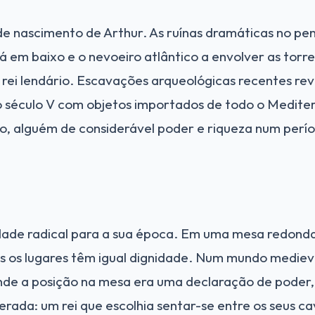
 de nascimento de Arthur. As ruínas dramáticas no p
á em baixo e o nevoeiro atlântico a envolver as torr
rei lendário. Escavações arqueológicas recentes rev
século V com objetos importados de todo o Medite
cto, alguém de considerável poder e riqueza num per
dade radical para a sua época. Em uma mesa redonda
s os lugares têm igual dignidade. Num mundo medie
 onde a posição na mesa era uma declaração de pode
erada: um rei que escolhia sentar-se entre os seus c