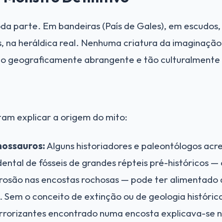
da parte. Em bandeiras (País de Gales), em escudos
s, na heráldica real. Nenhuma criatura da imaginaç
tão geograficamente abrangente e tão culturalmente 
tam explicar a origem do mito:
nossauros:
Alguns historiadores e paleontólogos acr
ental de fósseis de grandes répteis pré-históricos —
rosão nas encostas rochosas — pode ter alimentado
s. Sem o conceito de extinção ou de geologia históric
rrorizantes encontrado numa encosta explicava-se