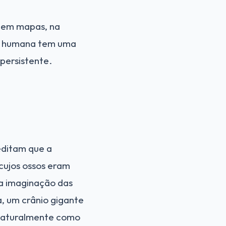
, em mapas, na
ão humana tem uma
persistente.
editam que a
 cujos ossos eram
 a imaginação das
a, um crânio gigante
 naturalmente como