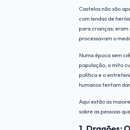
Castelos não são ape
com lendas de heróis
para crianças; eram
processavam o medo
Numa época sem ciênc
população, o mito cum
política e o entret
humanos tentam dar s
Aqui estão as maior
sobre as pessoas que
1. Dragões: 