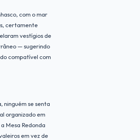
enhasco, com o mar
es, certamente
elaram vestígios de
rrâneo — sugerindo
íodo compatível com
, ninguém se senta
val organizado em
r, a Mesa Redonda
avaleiros em vez de