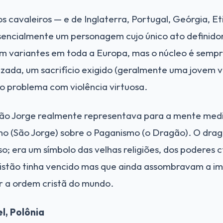
s cavaleiros — e de Inglaterra, Portugal, Geórgia, Et
ssencialmente um personagem cujo único ato definid
tem variantes em toda a Europa, mas o núcleo é sem
zada, um sacrifício exigido (geralmente uma jovem v
o problema com violência virtuosa.
São Jorge realmente representava para a mente medie
smo (São Jorge) sobre o Paganismo (o Dragão). O dra
; era um símbolo das velhas religiões, dos poderes c
ristão tinha vencido mas que ainda assombravam a i
r a ordem cristã do mundo.
l, Polônia