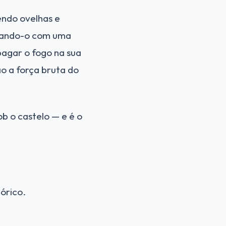
ndo ovelhas e
ntando-o com uma
pagar o fogo na sua
o a força bruta do
b o castelo — e é o
órico.