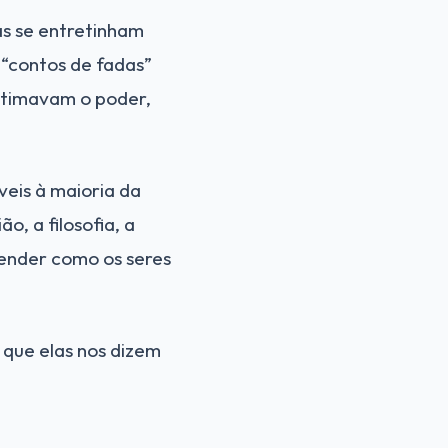
as se entretinham
 “contos de fadas”
itimavam o poder,
veis à maioria da
o, a filosofia, a
ender como os seres
 que elas nos dizem