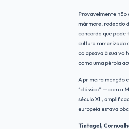
Provavelmente não 
mármore, rodeado de
concorda que pode t
cultura romanizada 
colapsava à sua volt
como uma pérola ac
A primeira menção es
“clássico” — com a 
século XII, amplific
europeia estava obc
Tintagel, Cornualh