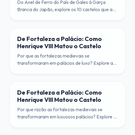
Do Anel de Ferro do País de Gales à Garça
Branca do Japão, explore os 10 castelos que as
Nações Unidas declararam ser de 'Valor
Universal Excepcional'.
De Fortaleza a Palácio: Como
Henrique VIII Matou o Castelo
Por que as fortalezas medievais se
transformaram em palácios de luxo? Explore a
revolução Tudor que substituiu as seteiras por
janelas de vidro e os fossos por jardins.
De Fortaleza a Palácio: Como
Henrique VIII Matou o Castelo
Por que razão as fortalezas medievais se
transformaram em luxuosos palácios? Explore a
revolução Tudor que substituiu as seteiras por
janelas de vidro e os fossos por jardins de nós.