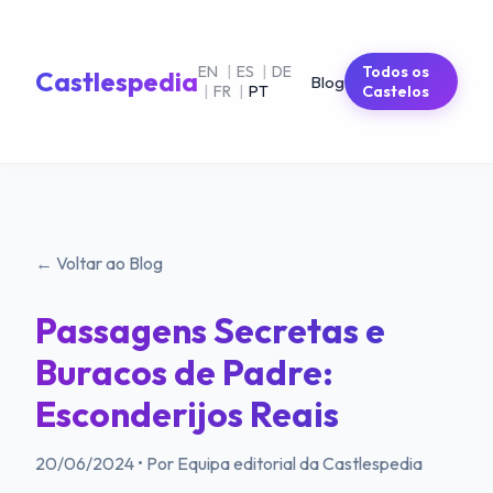
EN
|
ES
|
DE
Todos os
Castlespedia
Blog
|
FR
|
PT
Castelos
← Voltar ao Blog
Passagens Secretas e
Buracos de Padre:
Esconderijos Reais
20/06/2024
•
Por Equipa editorial da Castlespedia