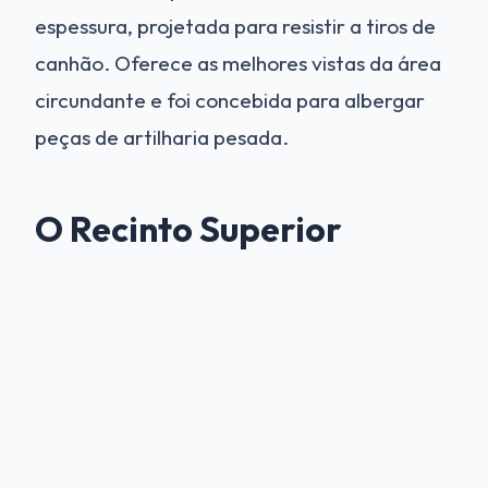
espessura, projetada para resistir a tiros de
canhão. Oferece as melhores vistas da área
circundante e foi concebida para albergar
peças de artilharia pesada.
O Recinto Superior
A parte residencial do castelo é um labirinto
de escadarias em espiral, galerias de
madeira e salões de pedra. A arquitetura é
uma mistura de estilos românico e gótico. A
restauração incluiu cada detalhe, desde as
maçanetas de ferro forjado das portas até