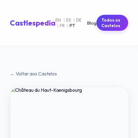
EN
|
ES
|
DE
Todos os
Castlespedia
Blog
|
FR
|
PT
Castelos
← Voltar aos Castelos