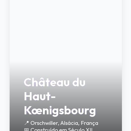
Château du
Haut-
Kœnigsbourg
📍 Orschwiller, Alsácia, França
📅 Construído em Século XII