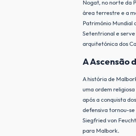
Nogat, no norte da 
área terrestre e a m
Património Mundial 
Setentrional e serv
arquitetónica dos Ca
A Ascensão d
A história de Malbor
uma ordem religiosa 
após a conquista do
defensiva tornou-se
Siegfried von Feuch
para Malbork.