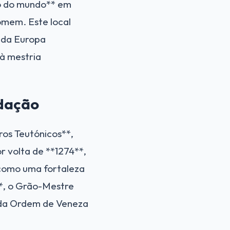
lo do mundo** em
homem. Este local
 da Europa
à mestria
ndação
ros Teutónicos**,
r volta de **1274**,
 como uma fortaleza
*, o Grão-Mestre
 da Ordem de Veneza