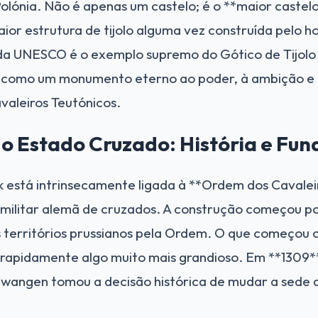
Polónia. Não é apenas um castelo; é o **maior caste
aior estrutura de tijolo alguma vez construída pelo 
da UNESCO é o exemplo supremo do Gótico de Tijolo
e como um monumento eterno ao poder, à ambição e 
valeiros Teutónicos.
o Estado Cruzado: História e Fu
k está intrinsecamente ligada à **Ordem dos Cavalei
militar alemã de cruzados. A construção começou po
s territórios prussianos pela Ordem. O que começou
 rapidamente algo muito mais grandioso. Em **1309*
twangen tomou a decisão histórica de mudar a sede