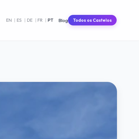
Blog
EN
|
ES
|
DE
|
FR
|
PT
Todos os Castelos