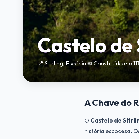
Castelo de 
📍 Stirling, Escócia
📅 Construído em 11
A Chave do R
O
Castelo de Stirli
história escocesa. O