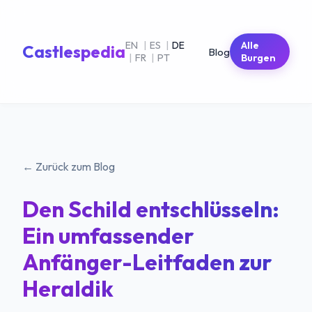
EN
|
ES
|
DE
Alle
Castlespedia
Blog
|
FR
|
PT
Burgen
← Zurück zum Blog
Den Schild entschlüsseln:
Ein umfassender
Anfänger-Leitfaden zur
Heraldik