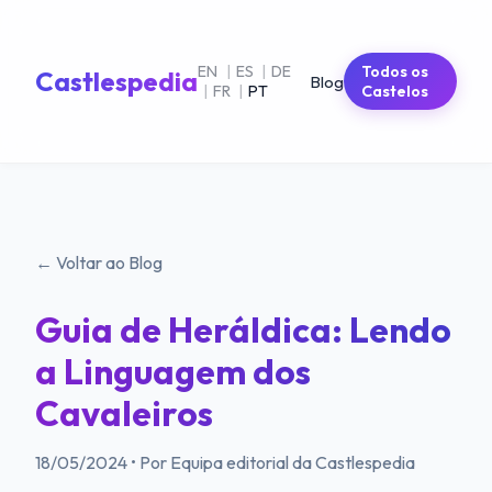
EN
|
ES
|
DE
Todos os
Castlespedia
Blog
|
FR
|
PT
Castelos
← Voltar ao Blog
Guia de Heráldica: Lendo
a Linguagem dos
Cavaleiros
18/05/2024
•
Por Equipa editorial da Castlespedia