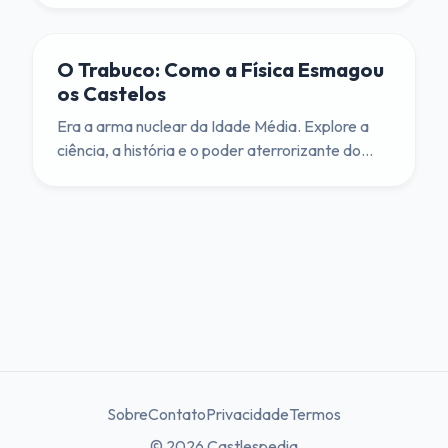
Universal Excepcional'.
O Trabuco: Como a Física Esmagou
os Castelos
Era a arma nuclear da Idade Média. Explore a
ciência, a história e o poder aterrorizante do
trabuco, e conheça o 'Warwolf', a maior
máquina de cerco já construída.
Sobre
Contato
Privacidade
Termos
© 2026 Castlespedia