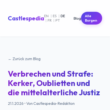
EN
|
ES
|
DE
Alle
Castlespedia
Blog
|
FR
|
PT
Burgen
← Zurück zum Blog
Verbrechen und Strafe:
Kerker, Oublietten und
die mittelalterliche Justiz
21.1.2026
•
Von Castlespedia-Redaktion