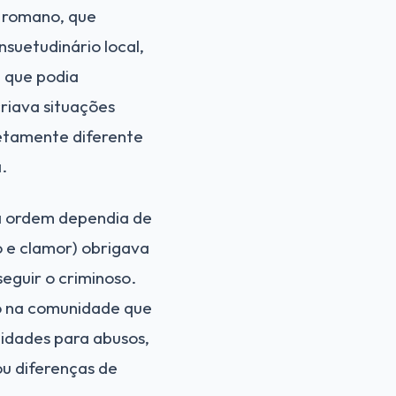
o romano, que
suetudinário local,
, que podia
criava situações
etamente diferente
.
da ordem dependia de
o e clamor) obrigava
eguir o criminoso.
do na comunidade que
idades para abusos,
ou diferenças de