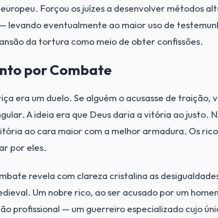
europeu. Forçou os juízes a desenvolver métodos alt
 — levando eventualmente ao maior uso de testemun
ansão da tortura como meio de obter confissões.
ento por Combate
stiça era um duelo. Se alguém o acusasse de traição, 
ular. A ideia era que Deus daria a vitória ao justo. 
itória ao cara maior com a melhor armadura. Os ric
r por eles.
bate revela com clareza cristalina as desigualdades
medieval. Um nobre rico, ao ser acusado por um hom
 profissional — um guerreiro especializado cujo úni