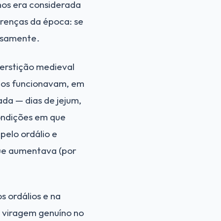
nos era considerada
crenças da época: se
osamente.
perstição medieval
lios funcionavam, em
da — dias de jejum,
ondições em que
pelo ordálio e
ue aumentava (por
s ordálios e na
e viragem genuíno no