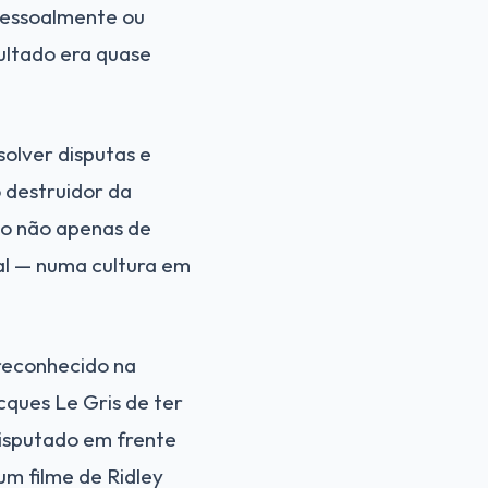
 pessoalmente ou
sultado era quase
olver disputas e
 destruidor da
ão não apenas de
ral — numa cultura em
reconhecido na
ques Le Gris de ter
disputado em frente
um filme de Ridley