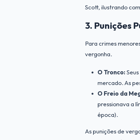
Scott, ilustrando com
3. Punições 
Para crimes menores
vergonha.
O Tronco:
Seus 
mercado. As pe
O Freio da Me
pressionava a l
época).
As punições de verg