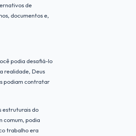
ernativos de
hos, documentos e,
você podia desafiá-lo
Na realidade, Deus
os podiam contratar
 estruturais do
em comum, podia
co trabalho era