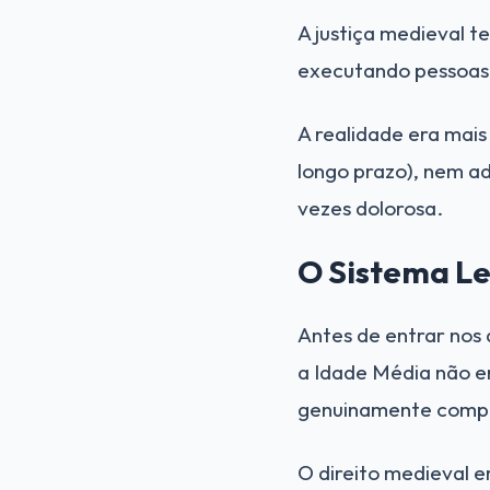
A justiça medieval t
executando pessoas 
A realidade era mais
longo prazo), nem ad
vezes dolorosa.
O Sistema L
Antes de entrar nos
a Idade Média não er
genuinamente comple
O direito medieval e