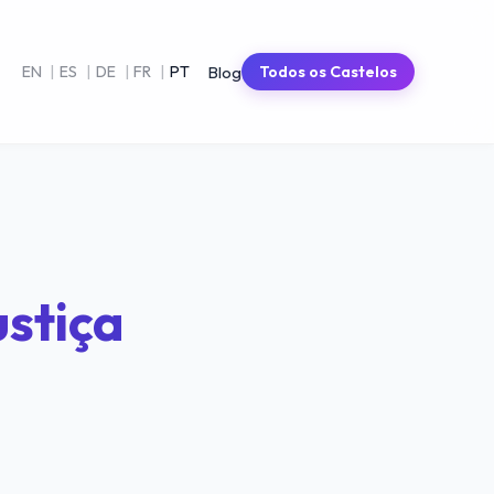
Blog
EN
|
ES
|
DE
|
FR
|
PT
Todos os Castelos
ustiça