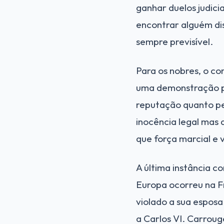
ganhar duelos judici
encontrar alguém dis
sempre previsível.
Para os nobres, o co
uma demonstração pú
reputação quanto pe
inocência legal mas 
que força marcial e 
A última instância 
Europa ocorreu na F
violado a sua esposa
a Carlos VI. Carroug