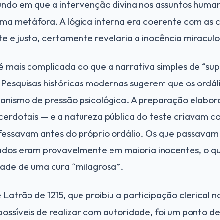
mundo em que a intervenção divina nos assuntos huma
 uma metáfora. A lógica interna era coerente com as 
e e justo, certamente revelaria a inocência miracul
o é mais complicada do que a narrativa simples de “su
. Pesquisas históricas modernas sugerem que os ordá
nismo de pressão psicológica. A preparação elabora
cerdotais — e a natureza pública do teste criavam c
fessavam antes do próprio ordálio. Os que passavam 
ados eram provavelmente em maioria inocentes, o q
dade de uma cura “milagrosa”.
Latrão de 1215, que proibiu a participação clerical no
possíveis de realizar com autoridade, foi um ponto d