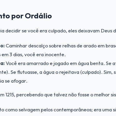
nto por Ordálio
uia decidir se você era culpado, eles deixavam Deus d
o:
Caminhar descalço sobre relhas de arado em brasa
 em 3 dias, você era inocente.
a:
Você era amarrado e jogado em água benta. Se a
te). Se flutuasse, a água o rejeitava (culpado). Sim, 
ia se afogar.
o em 1215, percebendo que talvez não fosse o melhor si
isto como selvagem pelos contemporâneos; era uma s