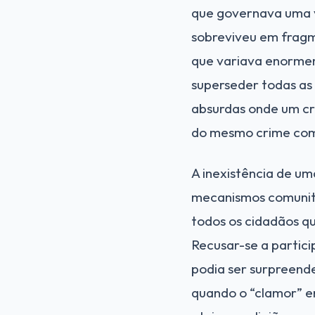
que governava uma v
sobreviveu em fragme
que variava enormeme
superseder todas as 
absurdas onde um cr
do mesmo crime come
A inexistência de um
mecanismos comunitá
todos os cidadãos q
Recusar-se a partic
podia ser surpreend
quando o “clamor” e