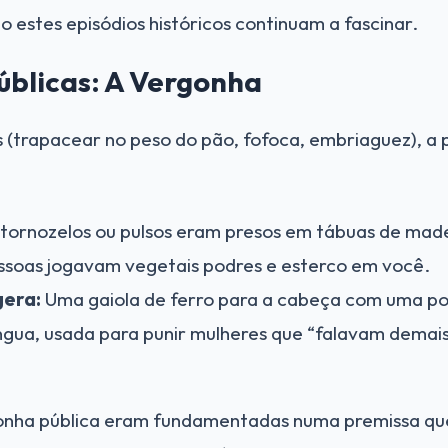
o estes episódios históricos continuam a fascinar.
Públicas: A Vergonha
 (trapacear no peso do pão, fofoca, embriaguez), a 
tornozelos ou pulsos eram presos em tábuas de made
ssoas jogavam vegetais podres e esterco em você.
gera:
Uma gaiola de ferro para a cabeça com uma po
íngua, usada para punir mulheres que “falavam demais
onha pública eram fundamentadas numa premissa qu