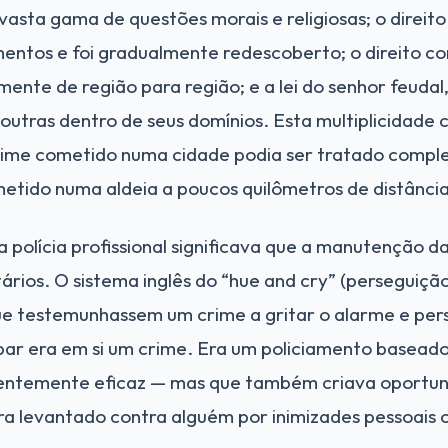
asta gama de questões morais e religiosas; o direit
ntos e foi gradualmente redescoberto; o direito con
nte de região para região; e a lei do senhor feudal
outras dentro de seus domínios. Esta multiplicidade 
ime cometido numa cidade podia ser tratado compl
tido numa aldeia a poucos quilômetros de distância
a polícia profissional significava que a manutenção 
rios. O sistema inglês do “hue and cry” (perseguiçã
ue testemunhassem um crime a gritar o alarme e pers
ipar era em si um crime. Era um policiamento basea
entemente eficaz — mas que também criava oportun
ra levantado contra alguém por inimizades pessoais 