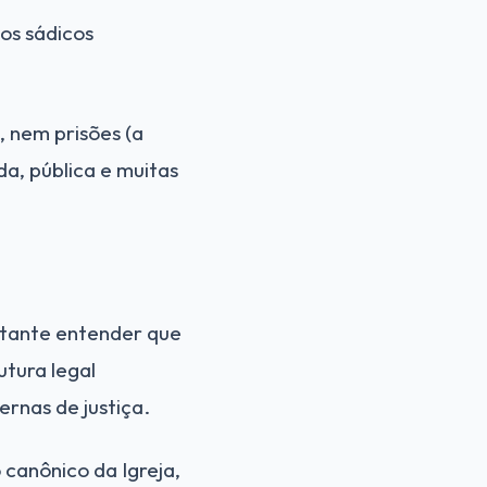
os sádicos
, nem prisões (a
da, pública e muitas
rtante entender que
utura legal
rnas de justiça.
 canônico da Igreja,