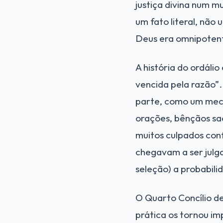
justiça divina num 
um fato literal, não
Deus era omnipotent
A história do ordáli
vencida pela razão”
parte, como um meca
orações, bênçãos sa
muitos culpados con
chegavam a ser julg
seleção) a probabili
O Quarto Concílio de 
prática os tornou im