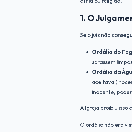
etnia ou religião.
1. O Julgame
Se o juiz não conseg
Ordálio do Fog
sarassem limpos
Ordálio da Águ
aceitava (inocen
inocente, poder
A Igreja proibiu iss
O ordálio não era v