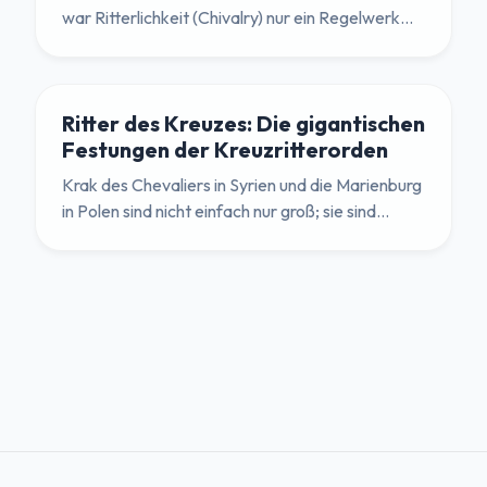
war Ritterlichkeit (Chivalry) nur ein Regelwerk
dafür, wie man andere Adlige höflich tötet? Wir
erkunden die brutale historische Wahrheit hinter
der Romantik.
Ritter des Kreuzes: Die gigantischen
Festungen der Kreuzritterorden
Krak des Chevaliers in Syrien und die Marienburg
in Polen sind nicht einfach nur groß; sie sind
absolut gigantisch. Wie die legendären
Tempelritter und der Deutsche Orden die
ultimativen mittelalterlichen Kriegsmaschinen
aus Stein und Backstein erbauten.