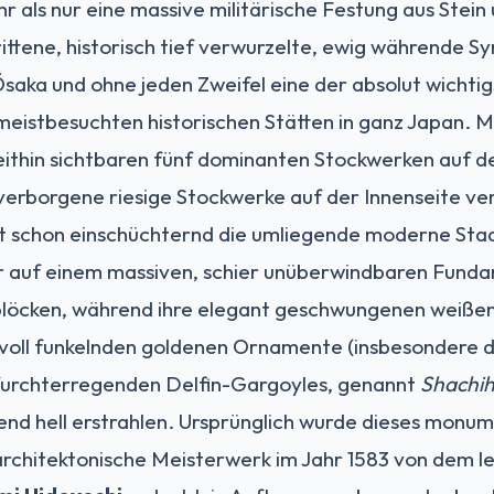
r als nur eine massive militärische Festung aus Stein u
ittene, historisch tief verwurzelte, ewig währende 
saka und ohne jeden Zweifel eine der absolut wichtigs
istbesuchten historischen Stätten in ganz Japan. Mi
ithin sichtbaren fünf dominanten Stockwerken auf de
 verborgene riesige Stockwerke auf der Innenseite ve
st schon einschüchternd die umliegende moderne Stad
 auf einem massiven, schier unüberwindbaren Fund
blöcken, während ihre elegant geschwungenen weiß
htvoll funkelnden goldenen Ornamente (insbesondere 
furchterregenden Delfin-Gargoyles, genannt
Shachi
nd hell erstrahlen. Ursprünglich wurde dieses monum
rchitektonische Meisterwerk im Jahr 1583 von dem 