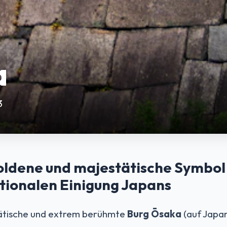
a
3
ldene und majestätische Symbol
tionalen Einigung Japans
tätische und extrem berühmte
Burg Ōsaka
(auf Japa