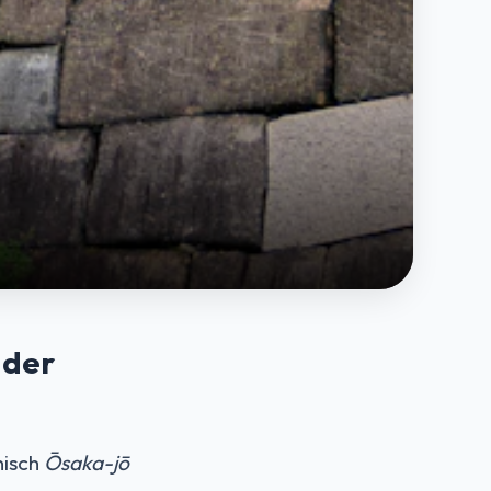
 der
nisch
Ōsaka-jō