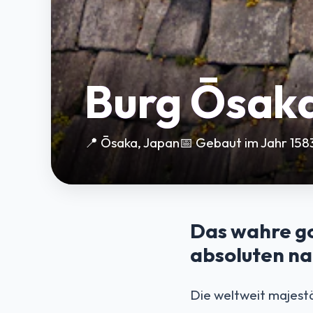
Burg Ōsak
📍 Ōsaka, Japan
📅 Gebaut im Jahr 158
Das wahre go
absoluten na
Die weltweit majes