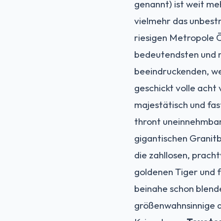
genannt) ist weit meh
vielmehr das unbestr
riesigen Metropole Ō
bedeutendsten und me
beeindruckenden, we
geschickt volle acht
majestätisch und fa
thront uneinnehmbar
gigantischen Granit
die zahllosen, prac
goldenen Tiger und 
beinahe schon blende
größenwahnsinnige a