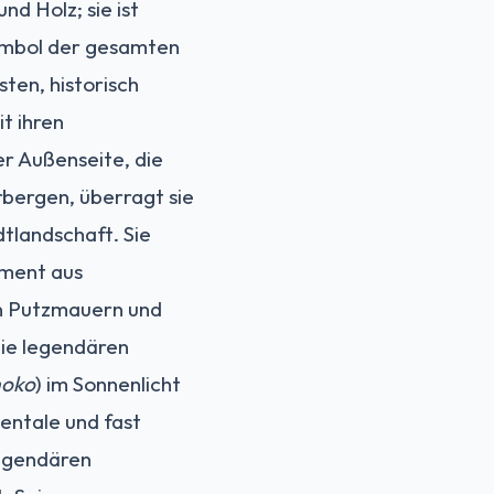
nd Holz; sie ist
Symbol der gesamten
ten, historisch
t ihren
r Außenseite, die
rbergen, überragt sie
tlandschaft. Sie
ament aus
en Putzmauern und
die legendären
hoko
) im Sonnenlicht
entale und fast
legendären