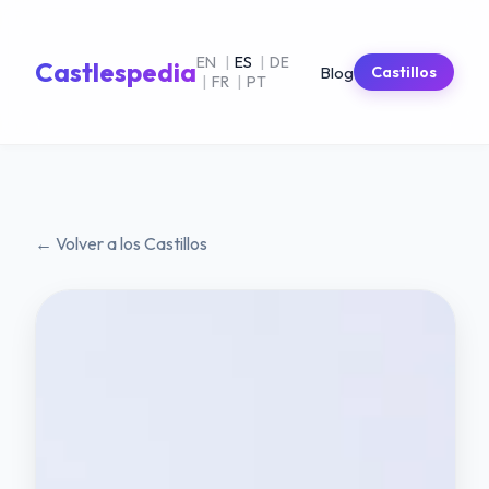
EN
|
ES
|
DE
Castlespedia
Blog
Castillos
|
FR
|
PT
← Volver a los Castillos