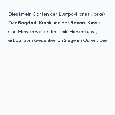
Dies ist ein Garten der Lustpavillons (Kioske).
Der
Bagdad-Kiosk
und der
Revan-Kiosk
sind Meisterwerke der Iznik-Fliesenkunst,
erbaut zum Gedenken an Siege im Osten. Die
Terrasse bietet weite Ausblicke auf die
asiatische Seite Istanbuls. Es ist ein Ort der
Gelassenheit, weit entfernt vom Lärm der
Stadt.
Der Harem: Ein goldener
Käfig
Der berühmteste und am meisten