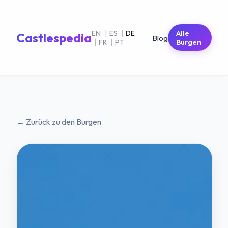
EN
|
ES
|
DE
Alle
Castlespedia
Blog
|
FR
|
PT
Burgen
← Zurück zu den Burgen