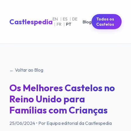
EN
|
ES
|
DE
Todos os
Castlespedia
Blog
|
FR
|
PT
Castelos
← Voltar ao Blog
Os Melhores Castelos no
Reino Unido para
Famílias com Crianças
25/06/2024
•
Por Equipa editorial da Castlespedia