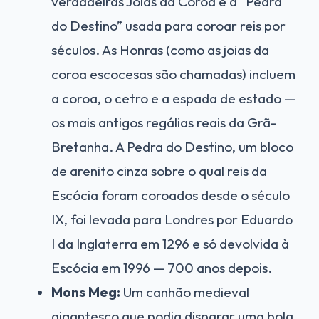
verdadeiras Joias da Coroa e a “Pedra
do Destino” usada para coroar reis por
séculos. As Honras (como as joias da
coroa escocesas são chamadas) incluem
a coroa, o cetro e a espada de estado —
os mais antigos regálias reais da Grã-
Bretanha. A Pedra do Destino, um bloco
de arenito cinza sobre o qual reis da
Escócia foram coroados desde o século
IX, foi levada para Londres por Eduardo
I da Inglaterra em 1296 e só devolvida à
Escócia em 1996 — 700 anos depois.
Mons Meg:
Um canhão medieval
gigantesco que podia disparar uma bola