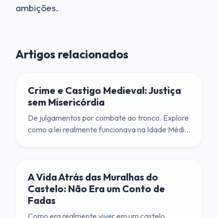
ambições.
Artigos relacionados
Crime e Castigo Medieval: Justiça
sem Misericórdia
De julgamentos por combate ao tronco. Explore
como a lei realmente funcionava na Idade Média
e por que você preferiria ser um nobre a um
camponês.
A Vida Atrás das Muralhas do
Castelo: Não Era um Conto de
Fadas
Como era realmente viver em um castelo