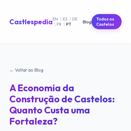
EN
|
ES
|
DE
Todos os
Castlespedia
Blog
|
FR
|
PT
Castelos
← Voltar ao Blog
A Economia da
Construção de Castelos:
Quanto Custa uma
Fortaleza?