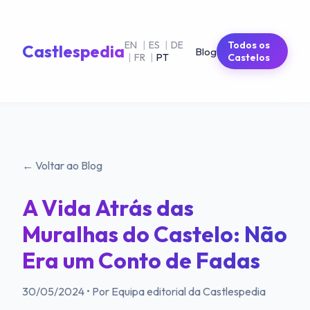
EN
|
ES
|
DE
Todos os
Castlespedia
Blog
|
FR
|
PT
Castelos
← Voltar ao Blog
A Vida Atrás das
Muralhas do Castelo: Não
Era um Conto de Fadas
30/05/2024
•
Por Equipa editorial da Castlespedia