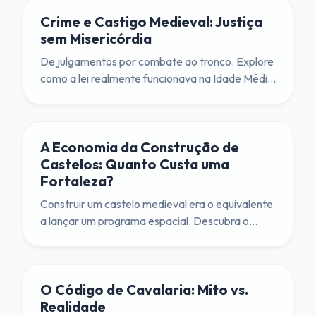
Crime e Castigo Medieval: Justiça
sem Misericórdia
De julgamentos por combate ao tronco. Explore
como a lei realmente funcionava na Idade Média
e por que você preferiria ser um nobre a um
camponês.
A Economia da Construção de
Castelos: Quanto Custa uma
Fortaleza?
Construir um castelo medieval era o equivalente
a lançar um programa espacial. Descubra o
custo real de erguer essas fortalezas.
O Código de Cavalaria: Mito vs.
Realidade