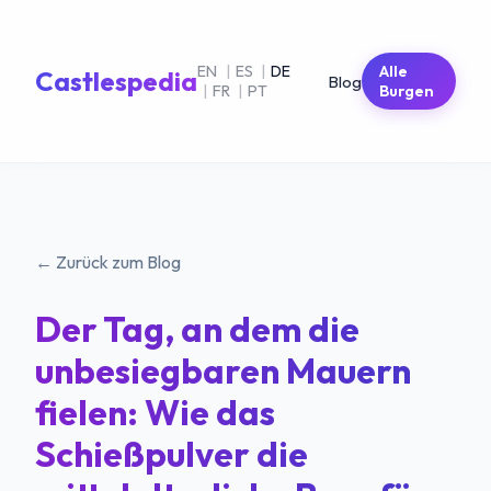
EN
|
ES
|
DE
Alle
Castlespedia
Blog
|
FR
|
PT
Burgen
← Zurück zum Blog
Der Tag, an dem die
unbesiegbaren Mauern
fielen: Wie das
Schießpulver die