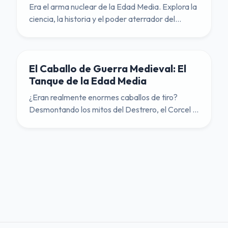
Era el arma nuclear de la Edad Media. Explora la
ciencia, la historia y el poder aterrador del
trabuquete, y conoce al 'Warwolf', la máquina
de asedio más grande jamás construida.
El Caballo de Guerra Medieval: El
Tanque de la Edad Media
¿Eran realmente enormes caballos de tiro?
Desmontando los mitos del Destrero, el Corcel y
el Palafrén.