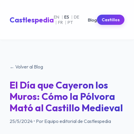
EN
|
ES
|
DE
Castlespedia
Blog
Castillos
|
FR
|
PT
← Volver al Blog
El Día que Cayeron los
Muros: Cómo la Pólvora
Mató al Castillo Medieval
25/5/2024
•
Por Equipo editorial de Castlespedia