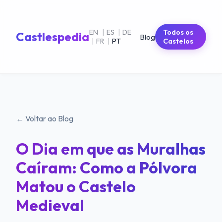
EN
|
ES
|
DE
Todos os
Castlespedia
Blog
|
FR
|
PT
Castelos
← Voltar ao Blog
O Dia em que as Muralhas
Caíram: Como a Pólvora
Matou o Castelo
Medieval