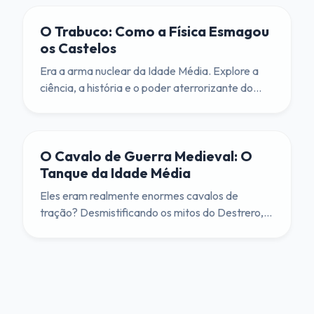
O Trabuco: Como a Física Esmagou
os Castelos
Era a arma nuclear da Idade Média. Explore a
ciência, a história e o poder aterrorizante do
trabuco, e conheça o 'Warwolf', a maior
máquina de cerco já construída.
O Cavalo de Guerra Medieval: O
Tanque da Idade Média
Eles eram realmente enormes cavalos de
tração? Desmistificando os mitos do Destrero,
do Corcel e do Palafrém.